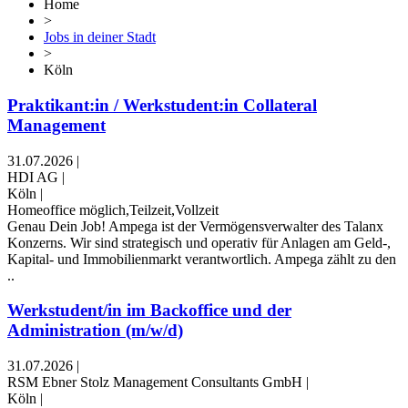
Home
>
Jobs in deiner Stadt
>
Köln
Praktikant:in / Werkstudent:in Collateral
Management
31.07.2026
|
HDI AG
|
Köln
|
Homeoffice möglich,Teilzeit,Vollzeit
Genau Dein Job! Ampega ist der Vermögens­verwalter des Talanx
Konzerns. Wir sind strate­gisch und operativ für Anlagen am Geld-,
Kapital- und Immobilien­markt verant­wortlich. Ampega zählt zu den
..
Werkstudent/in im Backoffice und der
Administration (m/w/d)
31.07.2026
|
RSM Ebner Stolz Management Consultants GmbH
|
Köln
|