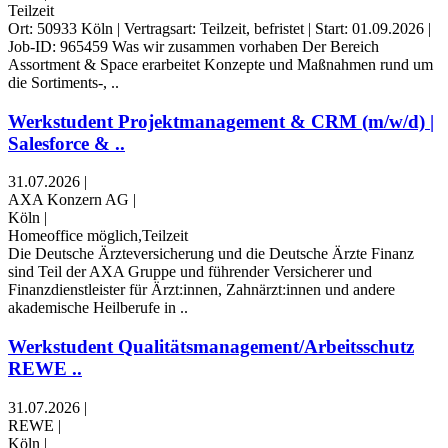
Teilzeit
Ort: 50933 Köln | Vertragsart: Teilzeit, befristet | Start: 01.09.2026 |
Job-ID: 965459 Was wir zusammen vorhaben Der Bereich
Assortment & Space erarbeitet Konzepte und Maßnahmen rund um
die Sortiments-, ..
Werkstudent Projektmanagement & CRM (m/w/d) |
Salesforce & ..
31.07.2026
|
AXA Konzern AG
|
Köln
|
Homeoffice möglich,Teilzeit
Die Deutsche Ärzteversicherung und die Deutsche Ärzte Finanz
sind Teil der AXA Gruppe und führender Versicherer und
Finanzdienstleister für Ärzt:innen, Zahnärzt:innen und andere
akademische Heilberufe in ..
Werkstudent Qualitätsmanagement/Arbeitsschutz
REWE ..
31.07.2026
|
REWE
|
Köln
|