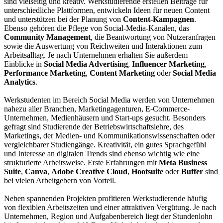
sind vielseitig und kreativ. Werkstudierende erstellen Beiträge für
unterschiedliche Plattformen, entwickeln Ideen für neuen Content
und unterstützen bei der Planung von
Content-Kampagnen
.
Ebenso gehören die Pflege von Social-Media-Kanälen, das
Community Management
, die Beantwortung von Nutzeranfragen
sowie die Auswertung von Reichweiten und Interaktionen zum
Arbeitsalltag. Je nach Unternehmen erhalten Sie außerdem
Einblicke in
Social Media Advertising
,
Influencer Marketing
,
Performance Marketing
,
Content Marketing
oder
Social Media
Analytics
.
Werkstudenten im Bereich Social Media werden von Unternehmen
nahezu aller Branchen, Marketingagenturen, E-Commerce-
Unternehmen, Medienhäusern und Start-ups gesucht. Besonders
gefragt sind Studierende der Betriebswirtschaftslehre, des
Marketings, der Medien- und Kommunikationswissenschaften oder
vergleichbarer Studiengänge. Kreativität, ein gutes Sprachgefühl
und Interesse an digitalen Trends sind ebenso wichtig wie eine
strukturierte Arbeitsweise. Erste Erfahrungen mit
Meta Business
Suite
,
Canva
,
Adobe Creative Cloud
,
Hootsuite
oder
Buffer
sind
bei vielen Arbeitgebern von Vorteil.
Neben spannenden Projekten profitieren Werkstudierende häufig
von flexiblen Arbeitszeiten und einer attraktiven Vergütung. Je nach
Unternehmen, Region und Aufgabenbereich liegt der Stundenlohn