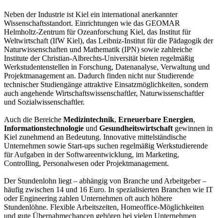
Neben der Industrie ist Kiel ein international anerkannter
Wissenschaftsstandort. Einrichtungen wie das GEOMAR
Helmholtz-Zentrum für Ozeanforschung Kiel, das Institut für
Weltwirtschaft (IfW Kiel), das Leibniz-Institut für die Pädagogik der
Naturwissenschaften und Mathematik (IPN) sowie zahlreiche
Institute der Christian-Albrechts-Universität bieten regelmäßig
Werkstudentenstellen in Forschung, Datenanalyse, Verwaltung und
Projektmanagement an. Dadurch finden nicht nur Studierende
technischer Studiengänge attraktive Einsatzmöglichkeiten, sondern
auch angehende Wirtschaftswissenschaftler, Naturwissenschaftler
und Sozialwissenschaftler.
Auch die Bereiche
Medizintechnik
,
Erneuerbare Energien
,
Informationstechnologie
und
Gesundheitswirtschaft
gewinnen in
Kiel zunehmend an Bedeutung. Innovative mittelständische
Unternehmen sowie Start-ups suchen regelmäßig Werkstudierende
für Aufgaben in der Softwareentwicklung, im Marketing,
Controlling, Personalwesen oder Projektmanagement.
Der Stundenlohn liegt – abhängig von Branche und Arbeitgeber –
häufig zwischen 14 und 16 Euro. In spezialisierten Branchen wie IT
oder Engineering zahlen Unternehmen oft auch höhere
Stundenlöhne. Flexible Arbeitszeiten, Homeoffice-Möglichkeiten
und gute Übernahmechancen gehören bei vielen Unternehmen