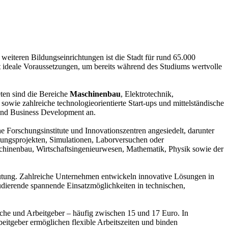
weiteren Bildungseinrichtungen ist die Stadt für rund 65.000
 ideale Voraussetzungen, um bereits während des Studiums wertvolle
ten sind die Bereiche
Maschinenbau
, Elektrotechnik,
e zahlreiche technologieorientierte Start-ups und mittelständische
und Business Development an.
Forschungsinstitute und Innovationszentren angesiedelt, darunter
klungsprojekten, Simulationen, Laborversuchen oder
aschinenbau, Wirtschaftsingenieurwesen, Mathematik, Physik sowie der
eutung. Zahlreiche Unternehmen entwickeln innovative Lösungen in
udierende spannende Einsatzmöglichkeiten in technischen,
he und Arbeitgeber – häufig zwischen 15 und 17 Euro. In
eitgeber ermöglichen flexible Arbeitszeiten und binden