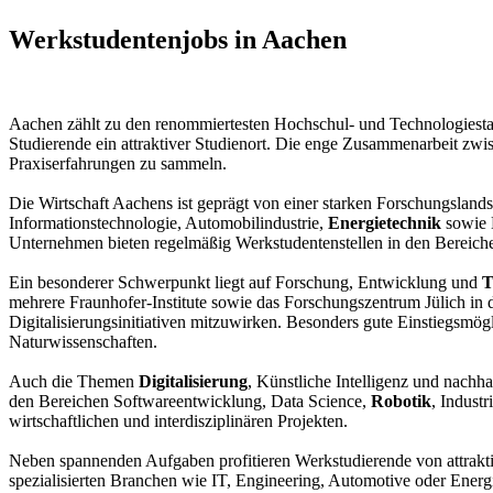
Werkstudentenjobs in Aachen
Aachen zählt zu den renommiertesten Hochschul- und Technologiesta
Studierende ein attraktiver Studienort. Die enge Zusammenarbeit zw
Praxiserfahrungen zu sammeln.
Die Wirtschaft Aachens ist geprägt von einer starken Forschungsland
Informationstechnologie, Automobilindustrie,
Energietechnik
sowie M
Unternehmen bieten regelmäßig Werkstudentenstellen in den Bereic
Ein besonderer Schwerpunkt liegt auf Forschung, Entwicklung und
T
mehrere Fraunhofer-Institute sowie das Forschungszentrum Jülich in 
Digitalisierungsinitiativen mitzuwirken. Besonders gute Einstiegsmö
Naturwissenschaften.
Auch die Themen
Digitalisierung
, Künstliche Intelligenz und nach
den Bereichen Softwareentwicklung, Data Science,
Robotik
, Indust
wirtschaftlichen und interdisziplinären Projekten.
Neben spannenden Aufgaben profitieren Werkstudierende von attrakt
spezialisierten Branchen wie IT, Engineering, Automotive oder Energ