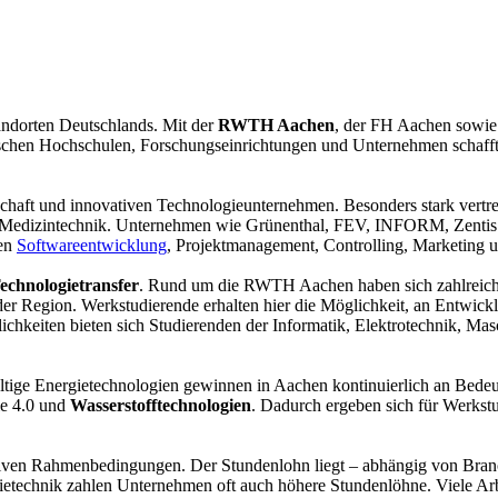
ndorten Deutschlands. Mit der
RWTH Aachen
, der FH Aachen sowie 
ischen Hochschulen, Forschungseinrichtungen und Unternehmen schafft
schaft und innovativen Technologieunternehmen. Besonders stark vertre
edizintechnik. Unternehmen wie Grünenthal, FEV, INFORM, Zentis sowi
hen
Softwareentwicklung
, Projektmanagement, Controlling, Marketing 
echnologietransfer
. Rund um die RWTH Aachen haben sich zahlreiche 
der Region. Werkstudierende erhalten hier die Möglichkeit, an Entwic
glichkeiten bieten sich Studierenden der Informatik, Elektrotechnik, M
haltige Energietechnologien gewinnen in Aachen kontinuierlich an Bed
rie 4.0 und
Wasserstofftechnologien
. Dadurch ergeben sich für Werkst
iven Rahmenbedingungen. Der Stundenlohn liegt – abhängig von Branc
ietechnik zahlen Unternehmen oft auch höhere Stundenlöhne. Viele Arb