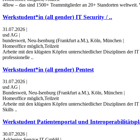
4flow – das sind 1500+ Teammitglieder an 20+ Standorten weltweit. W
Werkstudent*in (all gender) IT Security / ..
31.07.2026
|
usd AG
|
bundesweit, Neu-Isenburg (Frankfurt a.M.), Köln, München
|
Homeoffice möglich,Teilzeit
Arbeite mit den klügsten Köpfen unterschiedlicher Disziplinen der I
professionelle ..
Werkstudent*in (all gender) Pentest
31.07.2026
|
usd AG
|
Bundesweit, Neu-Isenburg (Frankfurt a.M.), Köln, München
|
Homeoffice möglich,Teilzeit
Arbeite mit den klügsten Köpfen unterschiedlicher Disziplinen der I
Skills ..
Werkstudent Patientenportal und Interoperabilitätspl
30.07.2026
|
Asklepios Service IT GmbH
|