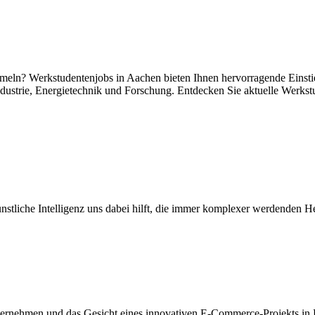
meln? Werkstudentenjobs in Aachen bieten Ihnen hervorragende Einst
strie, Energietechnik und Forschung. Entdecken Sie aktuelle Werkstude
ünstliche Intelligenz uns dabei hilft, die immer komplexer werdenden He
rnehmen und das Gesicht eines innovativen E-Commerce-Projekts in Deu