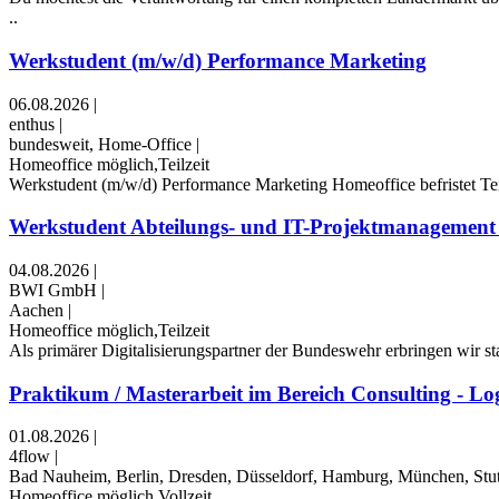
..
Werkstudent (m/w/d) Performance Marketing
06.08.2026
|
enthus
|
bundesweit, Home-Office
|
Homeoffice möglich,Teilzeit
Werkstudent (m/w/d) Performance Marketing ​Homeoffice ​befristet ​Tei
Werkstudent Abteilungs- und IT-Projektmanagement
04.08.2026
|
BWI GmbH
|
Aachen
|
Homeoffice möglich,Teilzeit
Als primärer Digitalisierungspartner der Bundeswehr erbringen wir sta
Praktikum / Masterarbeit im Bereich Consulting - Log
01.08.2026
|
4flow
|
Bad Nauheim, Berlin, Dresden, Düsseldorf, Hamburg, München, Stutt
Homeoffice möglich,Vollzeit