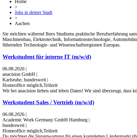
Home
>
Jobs in deiner Stadt
>
Aachen
Sie möchten während Ihres Studiums praktische Berufserfahrung sam
Maschinenbau, Elektrotechnik, Informationstechnologie, Automobilindu
führenden Technologie- und Wissenschaftsregionen Europas.
Werkstudent für interne IT (m/w/d)
06.08.2026
|
anacision GmbH
|
Karlsruhe, bundesweit
|
Homeoffice möglich,Teilzeit
Wir bei anacision lieben und leben Daten! Wir sind überzeugt, dass k
Werkstudent Sales / Vertrieb (m/w/d)
06.08.2026
|
Academic Work Germany GmbH Hamburg
|
bundesweit
|
Homeoffice möglich,Teilzeit
Du möchtest die Verantwortung für einen kompletten Ländermarkt übe