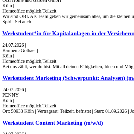
OBI Home and Garden GmbH
|
Köln
|
Homeoffice möglich,Teilzeit
Wir sind OBI. Als Team geben wir gemeinsam alles, um die kleine
Spirit. Sei auch ..
Werkstudent*in für Kapitalanlagen in der Versicherun
24.07.2026
|
BarmeniaGothaer
|
Köln
|
Homeoffice möglich,Teilzeit
Bei uns zählt, wer du bist. Mit all deinen Fähigkeiten, Ideen und M
Werkstudent Marketing (Schwerpunkt: Analysen) (m
24.07.2026
|
PENNY
|
Köln
|
Homeoffice möglich,Teilzeit
Ort: 50933 Köln | Vertragsart: Teilzeit, befristet | Start: 01.09.20
Werkstudent Content Marketing (m/w/d)