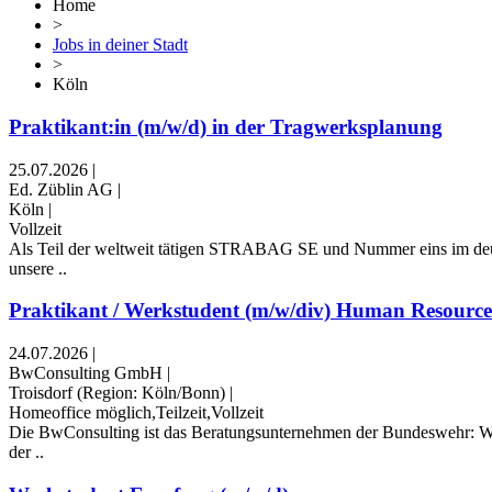
Home
>
Jobs in deiner Stadt
>
Köln
Praktikant:in (m/w/d) in der Tragwerksplanung
25.07.2026
|
Ed. Züblin AG
|
Köln
|
Vollzeit
Als Teil der weltweit tätigen STRABAG SE und Nummer eins im deuts
unsere ..
Praktikant / Werkstudent (m/w/div) Human Resour
24.07.2026
|
BwConsulting GmbH
|
Troisdorf (Region: Köln/Bonn)
|
Homeoffice möglich,Teilzeit,Vollzeit
Die BwConsulting ist das Beratungsunternehmen der Bundeswehr: Wir b
der ..