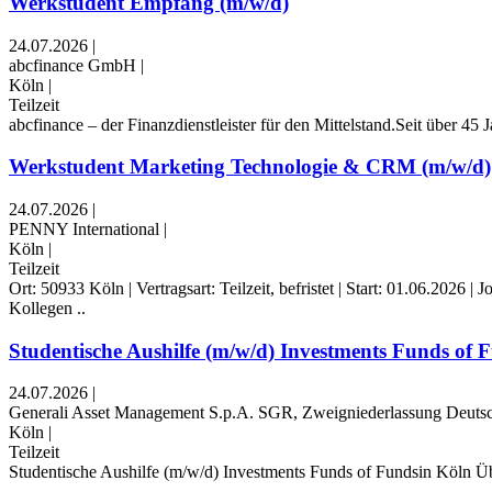
Werkstudent Empfang (m/w/d)
24.07.2026
|
abcfinance GmbH
|
Köln
|
Teilzeit
abcfinance – der Finanzdienstleister für den Mittelstand.Seit über 4
Werkstudent Marketing Technologie & CRM (m/w/d)
24.07.2026
|
PENNY International
|
Köln
|
Teilzeit
Ort: 50933 Köln | Vertragsart: Teilzeit, befristet | Start: 01.06.202
Kollegen ..
Studentische Aushilfe (m/w/d) Investments Funds of 
24.07.2026
|
Generali Asset Management S.p.A. SGR, Zweigniederlassung Deuts
Köln
|
Teilzeit
Studentische Aushilfe (m/w/d) Investments Funds of Fundsin Köln Übe