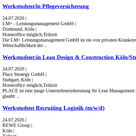
Werkstudent/in Pflegeversicherung
24.07.2026
|
LM+ - Leistungsmanagement GmbH
|
Dortmund, Köln
|
Homeoffice möglich,Teilzeit
Die LM+ Leistungsmanagement GmbH ist ein von privaten Krankenve
Wirtschaftlichkeit der ..
Werkstudent:in Lean Design & Construction Köln/Stut
24.07.2026
|
Place Strategy GmbH
|
Stuttgart, Köln
|
Homeoffice möglich,Teilzeit
PLACE ist eine junge Unternehmensberatung für Lean Management in d
glaubt: ..
Werkstudent Recruiting Logistik (m/w/d)
24.07.2026
|
REWE Group
|
Köln
|