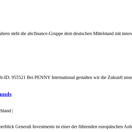
5 Jahren steht die abcfinance-Gruppe dem deutschen Mittelstand mit inn
6 | Job-ID: 955521 Bei PENNY International gestalten wir die Zukunft u
Funds
chland
|
rblick Generali Investments ist einer der führenden europäischen Anbi