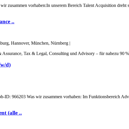
Was wir zusammen vorhaben:In unserem Bereich Talent Acquisition dreht
nce ..
amburg, Hannover, München, Nürnberg
|
t & Assurance, Tax & Legal, Consulting und Advisory – für nahezu 90 %
/w/d)
2026 | Job-ID: 966203 Was wir zusammen vorhaben: Im Funktionsbereich
 (alle ..