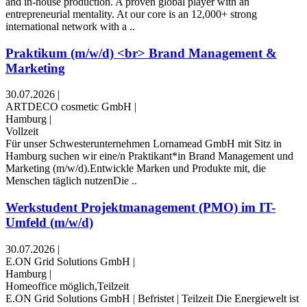
and in-house production. A proven global player with an
entrepreneurial mentality. At our core is an 12,000+ strong
international network with a ..
Praktikum (m/w/d) <br> Brand Management &
Marketing
30.07.2026
|
ARTDECO cosmetic GmbH
|
Hamburg
|
Vollzeit
Für unser Schwesterunternehmen Lornamead GmbH mit Sitz in
Hamburg suchen wir eine/n Praktikant*in Brand Management und
Marketing (m/w/d).Entwickle Marken und Produkte mit, die
Menschen täglich nutzenDie ..
Werkstudent Projektmanagement (PMO) im IT-
Umfeld (m/w/d)
30.07.2026
|
E.ON Grid Solutions GmbH
|
Hamburg
|
Homeoffice möglich,Teilzeit
E.ON Grid Solutions GmbH | Befristet | Teilzeit Die Energiewelt ist