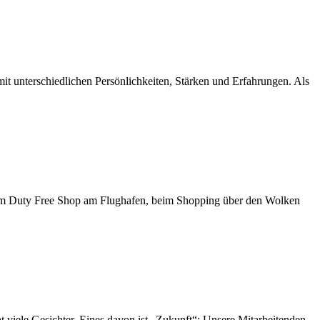
t unterschiedlichen Persönlichkeiten, Stärken und Erfahrungen. Als
b im Duty Free Shop am Flughafen, beim Shopping über den Wolken
viele Gesichter. Eines davon ist „Zukunft“: Unsere Mitarbeitenden ..