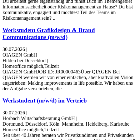
Du arbeitest gerne eigenständig und fühlst Dich im Themengebiet
Informationssicherheit oder Risikomanagement zu Hause? Du bist
kommunikativ, engagiert und möchtest Teil des Teams im
Risikomanagement sein? ..
Werkstudent Grafikdesign & Brand
Communications (m/w/d)
30.07.2026
|
QIAGEN GmbH
|
Hilden bei Düsseldorf
|
Homeoffice möglich,Teilzeit
QIAGEN GmbHJOB ID: JR00000463Über QIAGEN Bei
QIAGEN werden wir von einer einfachen, aber kraftvollen Vision
angetrieben: Making improvements in life possible. Wir haben uns
der Aufgabe verschrieben, die ..
Werkstudent (m/w/d) im Vertrieb
30.07.2026
|
Horbach Wirtschaftsberatung GmbH
|
Dortmund, Düsseldorf, Köln, Mannheim, Heidelberg, Karlsruhe
|
Homeoffice möglich,Teilzeit
Seit über 40 Jahren beraten wir Privatkundinnen und Privatkunden