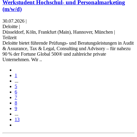
Werkstudent Hochschul- und Personalmarketing
(m/w/d)
30.07.2026
|
Deloitte
|
Düsseldorf, Köln, Frankfurt (Main), Hannover, München
|
Teilzeit
Deloitte bietet führende Prüfungs- und Beratungsleistungen in Audit
& Assurance, Tax & Legal, Consulting und Advisory – für nahezu
90 % der Fortune Global 500® und zahlreiche private
Unternehmen. Wir ..
1
...
5
6
7
8
9
...
13