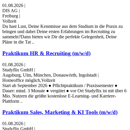
01.08.2026
|
DIS AG
|
Freiburg
|
Vollzeit
Du hast Lust, Deine Kenntnisse aus dem Studium in die Praxis zu
bringen und dabei Deine ersten Erfahrungen im Recruiting zu
sammeln?Dann bieten wir Dir die perfekte Gelegenheit, Deine
Pläne in die Tat ..
Praktikum HR & Recruiting (m/w/d)
01.08.2026
|
Studyflix GmbH
|
Augsburg, Ulm, München, Donauwörth, Ingolstadt
|
Homeoffice möglich,Vollzeit
Start ab September 2026 ● Pflichtpraktikum / Praxissemester ●
Dauer: mind. 3 Monate ● vergütet ● vor Ort Studyflix ist mit über 6
Mio. Nutzern die größte kostenlose E-Learning- und Karriere-
Plattform ..
Praktikum Sales, Marketing & KI Tools (m/w/d)
01.08.2026
|
Studyflix GmbH
|