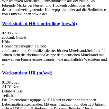
Wir schenken Menschen Genussmomente aus der Natur. Als
führende Marke bei Nüssen und Trockenfrüchten oder als
deutschlandweit agierender Konzeptpartner, der auf die Bedürfnisse
von Firmenkunden sowie der ..
Werkstudent HR-Controlling (m/w/d)
02.08.2026
|
abcbank GmbH
|
Köln
|
Homeoffice möglich,Teilzeit
abcfinance - der Finanzdienstleister für den Mittelstand.Seit über 45
Jahren steht die abcfinance-Gruppe dem deutschen Mittelstand mit
innovativen Finanzierungslösungen, die nachhaltiges Wachstum und
..
Werkstudent HR (m/w/d)
01.08.2026
|
ALDI Nord
|
Lehrte Aligse
|
Teilzeit
Die Unternehmensgruppe ALDI Nord ist einer der führenden
Lebensmitteleinzelhändler. Mit einer Tradition von über 110 Jahren
steht ALDI für die Erfindung des Discount-Prinzips. Unsere