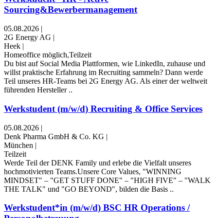
Sourcing&Bewerbermanagement
05.08.2026
|
2G Energy AG
|
Heek
|
Homeoffice möglich,Teilzeit
Du bist auf Social Media Plattformen, wie LinkedIn, zuhause und
willst praktische Erfahrung im Recruiting sammeln? Dann werde
Teil unseres HR-Teams bei 2G Energy AG. Als einer der weltweit
führenden Hersteller ..
Werkstudent (m/w/d) Recruiting & Office Services
05.08.2026
|
Denk Pharma GmbH & Co. KG
|
München
|
Teilzeit
Werde Teil der DENK Family und erlebe die Vielfalt unseres
hochmotivierten Teams.Unsere Core Values, "WINNING
MINDSET" – "GET STUFF DONE" – "HIGH FIVE" – "WALK
THE TALK" und "GO BEYOND", bilden die Basis ..
Werkstudent*in (m/w/d) BSC HR Operations /