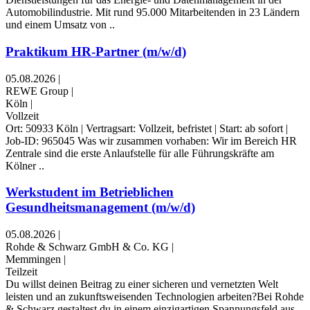
Automobilindustrie. Mit rund 95.000 Mitarbeitenden in 23 Ländern
und einem Umsatz von ..
Praktikum HR-Partner (m/w/d)
05.08.2026
|
REWE Group
|
Köln
|
Vollzeit
Ort: 50933 Köln | Vertragsart: Vollzeit, befristet | Start: ab sofort |
Job-ID: 965045 Was wir zusammen vorhaben: Wir im Bereich HR
Zentrale sind die erste Anlaufstelle für alle Führungskräfte am
Kölner ..
Werkstudent im Betrieblichen
Gesundheitsmanagement (m/w/d)
05.08.2026
|
Rohde & Schwarz GmbH & Co. KG
|
Memmingen
|
Teilzeit
Du willst deinen Beitrag zu einer sicheren und vernetzten Welt
leisten und an zukunftsweisenden Technologien arbeiten?Bei Rohde
& Schwarz gestaltest du in einem einzigartigen Spannungsfeld aus