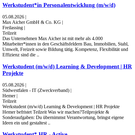
Werkstudent*in Personalentwicklung (m/w/d)
05.08.2026
|
Max Aicher GmbH & Co. KG
|
Freilassing
|
Teilzeit
Das Unternehmen Max Aicher ist mit mehr als 4.000
Mitarbeiter*innen in den Geschäftsfeldern Bau, Immobilien, Stahl,
Umwelt, Freizeit sowie Bildung tätig. Kompetenz, Flexibilität und
Effizienz sind die ..
Werkstudent (m/w/d) Learning & Development | HR
Projekte
05.08.2026
|
Südwestfalen - IT (Zweckverband)
|
Hemer
|
Teilzeit
Werkstudent (m/w/d) Learning & Development | HR Projekte ​
Hemer ​befristet ​Teilzeit Was wir machen?Teilprojekte &
Sonderaufgaben: Du übernimmst Verantwortung, bringst eigene
Ideen ein und gestaltest ..
Werkstudent* HR - Active