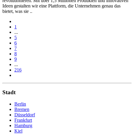
revolutionieren. Mit über 1,5 Millionen Produkten und innovativen
Ideen gestalten wir eine Plattform, die Unternehmen genau das
bietet, was sie ..
1
...
5
6
7
8
9
...
216
Stadt
Berlin
Bremen
Düsseldorf
Frankfurt
Hamburg
Kiel