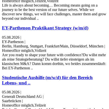
Homeoffice möglich,Teilzeit,Vollzeit
Life is always about becoming… Becoming means going on a
journey to be the best version of our future selves. While we
discover new things, we will face challenges, master them and grow
beyond our individual ..
EY-Parthenon Praktikant Strategy (w/m/d)
05.08.2026
|
EY-Parthenon
|
Berlin, Hamburg, Stuttgart, Frankfurt/Main, Düsseldorf, München
|
Homeoffice möglich,Vollzeit
Are you ready to shape your future with confidence?Du willst mehr
als reine Strategieberatung? Du willst tiefer einsteigen als im
klassischen M&A? Dann komm dorthin, wo beides zusammenläuft:
Bei EY-Parthenon ..
Studentische Aushilfe (m/w/d) für den Bereich
Lebens- und ..
05.08.2026
|
Generali Deutschland AG
|
Saarbrücken
|
Homeoffice möglich,Teilzeit