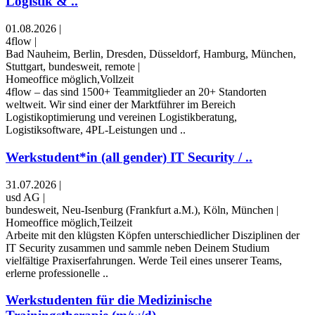
Logistik & ..
01.08.2026
|
4flow
|
Bad Nauheim, Berlin, Dresden, Düsseldorf, Hamburg, München,
Stuttgart, bundesweit, remote
|
Homeoffice möglich,Vollzeit
4flow – das sind 1500+ Teammitglieder an 20+ Standorten
weltweit. Wir sind einer der Marktführer im Bereich
Logistikoptimierung und vereinen Logistikberatung,
Logistiksoftware, 4PL-Leistungen und ..
Werkstudent*in (all gender) IT Security / ..
31.07.2026
|
usd AG
|
bundesweit, Neu-Isenburg (Frankfurt a.M.), Köln, München
|
Homeoffice möglich,Teilzeit
Arbeite mit den klügsten Köpfen unterschiedlicher Disziplinen der
IT Security zusammen und sammle neben Deinem Studium
vielfältige Praxiserfahrungen. Werde Teil eines unserer Teams,
erlerne professionelle ..
Werkstudenten für die Medizinische