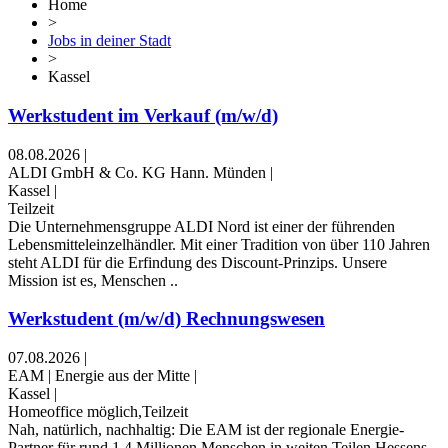
Home
>
Jobs in deiner Stadt
>
Kassel
Werkstudent im Verkauf (m/w/d)
08.08.2026
|
ALDI GmbH & Co. KG Hann. Münden
|
Kassel
|
Teilzeit
Die Unternehmensgruppe ALDI Nord ist einer der führenden
Lebensmitteleinzelhändler. Mit einer Tradition von über 110 Jahren
steht ALDI für die Erfindung des Discount-Prinzips. Unsere
Mission ist es, Menschen ..
Werkstudent (m/w/d) Rechnungswesen
07.08.2026
|
EAM | Energie aus der Mitte
|
Kassel
|
Homeoffice möglich,Teilzeit
Nah, natürlich, nachhaltig: Die EAM ist der regionale Energie-
Partner für rund 1,4 Millionen Menschen in weiten Teilen Hessens,