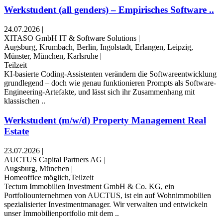
Werkstudent (all genders) – Empirisches Software ..
24.07.2026
|
XITASO GmbH IT & Software Solutions
|
Augsburg, Krumbach, Berlin, Ingolstadt, Erlangen, Leipzig,
Münster, München, Karlsruhe
|
Teilzeit
KI-basierte Coding-Assistenten verändern die Softwareentwicklung
grundlegend – doch wie genau funktionieren Prompts als Software-
Engineering-Artefakte, und lässt sich ihr Zusammenhang mit
klassischen ..
Werkstudent (m/w/d) Property Management Real
Estate
23.07.2026
|
AUCTUS Capital Partners AG
|
Augsburg, München
|
Homeoffice möglich,Teilzeit
Tectum Immobilien Investment GmbH & Co. KG, ein
Portfoliounternehmen von AUCTUS, ist ein auf Wohnimmobilien
spezialisierter Investmentmanager. Wir verwalten und entwickeln
unser Immobilienportfolio mit dem ..