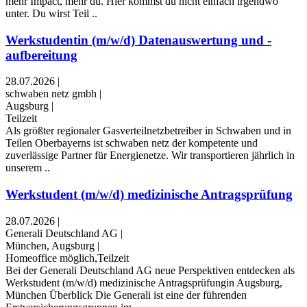
mehr Impact, mehr du. Hier kommst du nicht einfach irgendwo
unter. Du wirst Teil ..
Werkstudentin (m/w/d) Datenauswertung und -
aufbereitung
28.07.2026
|
schwaben netz gmbh
|
Augsburg
|
Teilzeit
Als größter regionaler Gasverteilnetzbetreiber in Schwaben und in
Teilen Oberbayerns ist schwaben netz der kompetente und
zuverlässige Partner für Energienetze. Wir transportieren jährlich in
unserem ..
Werkstudent (m/w/d) medizinische Antragsprüfung
28.07.2026
|
Generali Deutschland AG
|
München, Augsburg
|
Homeoffice möglich,Teilzeit
Bei der Generali Deutschland AG neue Perspektiven entdecken als
Werkstudent (m/w/d) medizinische Antragsprüfungin Augsburg,
München Überblick Die Generali ist eine der führenden