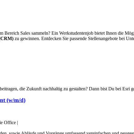
im Bereich Sales sammeln? Ein Werkstudentenjob bietet Ihnen die Mögl
 (CRM)
zu gewinnen. Entdecken Sie passende Stellenangebote bei Unt
eitragen, die Zukunft nachhaltig zu gestalten? Dann bist Du bei Esri gen
nt (w/m/d)
e Office
|
rbinden, sowie Abläufe und Vorgänge umfassend vereinfachen und neuge