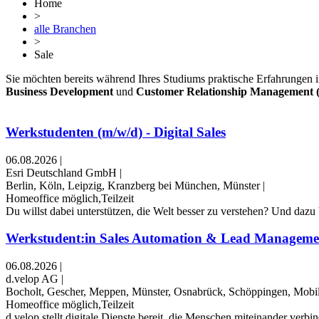
Home
>
alle Branchen
>
Sale
Sie möchten bereits während Ihres Studiums praktische Erfahrungen 
Business Development
und
Customer Relationship Management
Werkstudenten (m/w/d) - Digital Sales
06.08.2026
|
Esri Deutschland GmbH
|
Berlin, Köln, Leipzig, Kranzberg bei München, Münster
|
Homeoffice möglich,Teilzeit
Du willst dabei unterstützen, die Welt besser zu verstehen? Und dazu b
Werkstudent:in Sales Automation & Lead Manageme
06.08.2026
|
d.velop AG
|
Bocholt, Gescher, Meppen, Münster, Osnabrück, Schöppingen, Mobil
Homeoffice möglich,Teilzeit
d.velop stellt digitale Dienste bereit, die Menschen miteinander ve