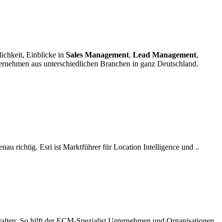
ichkeit, Einblicke in
Sales Management
,
Lead Management
,
ernehmen aus unterschiedlichen Branchen in ganz Deutschland.
au richtig. Esri ist Marktführer für Location Intelligence und ..
stalten. So hilft der ECM-Spezialist Unternehmen und Organisationen