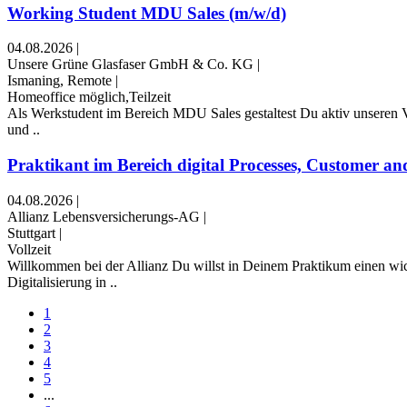
Working Student MDU Sales (m/w/d)
04.08.2026
|
Unsere Grüne Glasfaser GmbH & Co. KG
|
Ismaning, Remote
|
Homeoffice möglich,Teilzeit
Als Werkstudent im Bereich MDU Sales gestaltest Du aktiv unseren Ve
und ..
Praktikant im Bereich digital Processes, Customer and
04.08.2026
|
Allianz Lebensversicherungs-AG
|
Stuttgart
|
Vollzeit
Willkommen bei der Allianz Du willst in Deinem Praktikum einen wic
Digitalisierung in ..
1
2
3
4
5
...