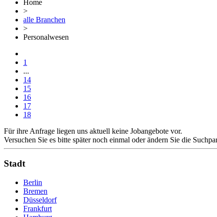
Home
>
alle Branchen
>
Personalwesen
1
...
14
15
16
17
18
Für ihre Anfrage liegen uns aktuell keine Jobangebote vor.
Versuchen Sie es bitte später noch einmal oder ändern Sie die Suchpa
Stadt
Berlin
Bremen
Düsseldorf
Frankfurt