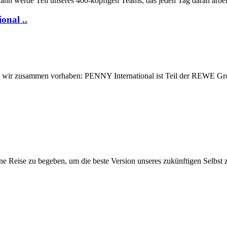
n werde Teil unseres 400‑köpfigen Teams, das jeden Tag daran arbeitet
onal ..
 Was wir zusammen vorhaben: PENNY International ist Teil der REWE Gro
e Reise zu begeben, um die beste Version unseres zukünftigen Selbst 