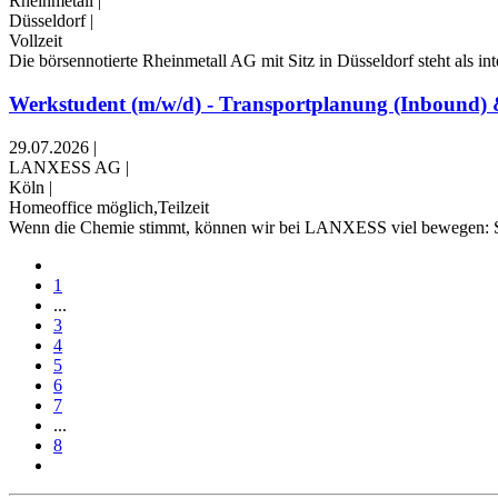
Rheinmetall
|
Düsseldorf
|
Vollzeit
Die börsennotierte Rheinmetall AG mit Sitz in Düsseldorf steht als i
Werkstudent (m/w/d) - Transportplanung (Inbound) 
29.07.2026
|
LANXESS AG
|
Köln
|
Homeoffice möglich,Teilzeit
Wenn die Chemie stimmt, können wir bei LANXESS viel bewegen: Sport
1
...
3
4
5
6
7
...
8