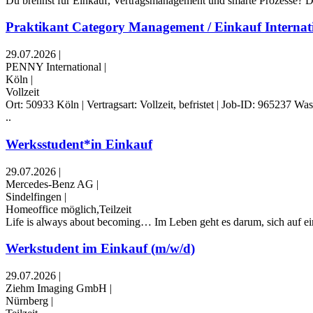
Du brennst für Einkauf, Vertragsmanagement und smarte Prozesse? Dan
Praktikant Category Management / Einkauf Internati
29.07.2026
|
PENNY International
|
Köln
|
Vollzeit
Ort: 50933 Köln | Vertragsart: Vollzeit, befristet | Job-ID: 965237
..
Werksstudent*in Einkauf
29.07.2026
|
Mercedes-Benz AG
|
Sindelfingen
|
Homeoffice möglich,Teilzeit
Life is always about becoming… Im Leben geht es darum, sich auf ein
Werkstudent im Einkauf (m/w/d)
29.07.2026
|
Ziehm Imaging GmbH
|
Nürnberg
|