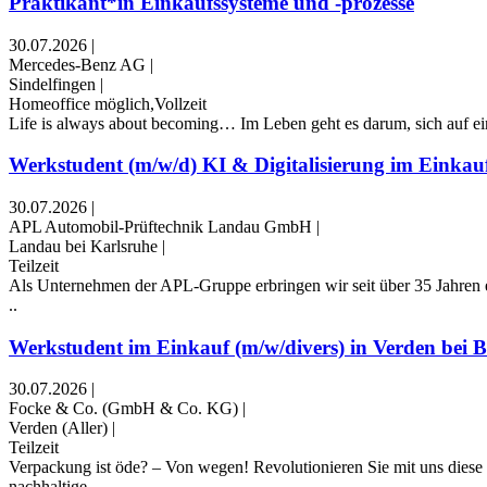
Praktikant*in Einkaufssysteme und -prozesse
30.07.2026
|
Mercedes-Benz AG
|
Sindelfingen
|
Homeoffice möglich,Vollzeit
Life is always about becoming… Im Leben geht es darum, sich auf ein
Werkstudent (m/w/d) KI & Digitalisierung im Einkau
30.07.2026
|
APL Automobil-Prüftechnik Landau GmbH
|
Landau bei Karlsruhe
|
Teilzeit
Als Unternehmen der APL-Gruppe erbringen wir seit über 35 Jahren e
..
Werkstudent im Einkauf (m/w/divers) in Verden bei 
30.07.2026
|
Focke & Co. (GmbH & Co. KG)
|
Verden (Aller)
|
Teilzeit
Verpackung ist öde? – Von wegen! Revolutionieren Sie mit uns diese 
nachhaltige ..