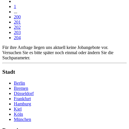
1
...
200
201
202
203
204
Für ihre Anfrage liegen uns aktuell keine Jobangebote vor.
Versuchen Sie es bitte später noch einmal oder ändern Sie die
Suchparameter.
Stadt
Berlin
Bremen
Düsseldorf
Frankfurt
Hamburg
Kiel
Köln
München