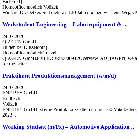
Bielefeld
|
Homeoffice möglich,Vollzeit
Wir sind Dr. Oetker. Seit mehr als 130 Jahren gehen wir neue Wege. M
Werkstudent Engineering – Laborequipment & ..
24.07.2026
|
QIAGEN GmbH
|
Hilden bei Düsseldorf
|
Homeoffice möglich,Teilzeit
QIAGEN GmbHJOB ID: JR00000912Overview At QIAGEN, we are driven b
for the better. ..
Praktikant Produktionsmanagement (w/m/d)
24.07.2026
|
ENF BFY GmbH
|
Faulbach
|
Vollzeit
ENF BFY GmbH ist eine Produktionsstätte mit rund 100 Mitarbeitenden
2023 ..
Working Student (m/f/x) – Automotive Application ..