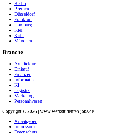
Berlin
Bremen
Düsseldorf
Frankfurt
Hamburg
Kiel
Köln
München
Branche
Architektur
Einkauf
Finanzen
Informatik
KI
Logistik
Marketing
Personalwesen
Copyright © 2026 | www.werkstudenten-jobs.de
Arbeitgeber
Impressum
Datenschutz