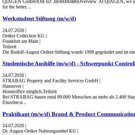
QIAGEN GmbHJOB ID: JR00000486Overview At QIAGEN, we are driven b
for the better. ..
Werkstudent Stiftung (m/w/d)
24.07.2026
|
Oetker Collection KG
|
Frankfurt am Main
|
Teilzeit
Die Rudolf-August Oetker-Stiftung wurde 1998 gegründet und ist ein
Studentische Aushilfe (m/w/d) - Schwerpunkt Control
24.07.2026
|
STRABAG Property and Facility Services GmbH
|
Hannover
|
Homeoffice möglich,Teilzeit
Bei STRABAG bauen rund 89.000 Menschen an mehr als 2.400 Standorte
Einzelne:n ..
Praktikant (m/w/d) Brand & Product Communicatio
24.07.2026
|
Dr. August Oetker Nahrungsmittel KG
|