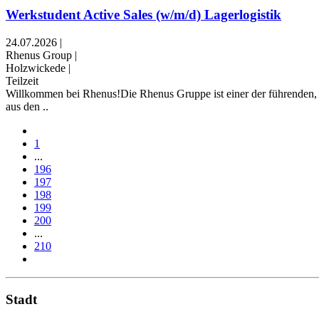
Werkstudent Active Sales (w/m/d) Lagerlogistik
24.07.2026
|
Rhenus Group
|
Holzwickede
|
Teilzeit
Willkommen bei Rhenus!Die Rhenus Gruppe ist einer der führenden, 
aus den ..
1
...
196
197
198
199
200
...
210
Stadt