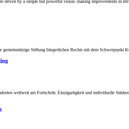
y a simple but powerful vision: making improvements in life possi
e gemeinnützige Stiftung bürgerlichen Rechts mit dem Schwerpunkt Kun
ling
n weltweit am Fortschritt. Einzigartigkeit und individuelle Stärken 
n