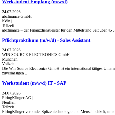
Werkstudent Empfang (m/w/d)
24.07.2026
|
abcfinance GmbH
|
Köln
|
Teilzeit
abcfinance – der Finanzdienstleister für den Mittelstand.Seit über 4
Pflichtpraktikum (m/w/d) - Sales Assistant
24.07.2026
|
WIN SOURCE ELECTRONICS GmbH
|
München
|
Vollzeit
Die Win-Source Electronics GmbH ist ein international tätiges Unte
zuverlässigen ..
Werkstudent (m/w/d) IT - SAP
24.07.2026
|
ElringKlinger AG
|
Neuffen
|
Teilzeit
ElringKlinger verbindet Spitzentechnologie und Menschlichkeit, um d