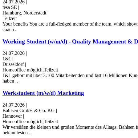
24.07.2026
|
tesa SE
|
Hamburg, Norderstedt
|
Teilzeit
Your benefits You are a full-fledged member of the team, which shows
coach ..
Working Student (w/m/d) - Quality Management & D
24.07.2026
|
1&1
|
Düsseldorf
|
Homeoffice möglich,Teilzeit
1&1 gehört mit über 3.100 Mitarbeitenden und fast 16 Millionen Ku
haben ..
Werkstudent (m/w/d) Marketing
24.07.2026
|
Bahlsen GmbH & Co. KG
|
Hannover
|
Homeoffice möglich,Teilzeit
Wir versüßen die kleinen und großen Momente des Alltags. Bahlse
bekanntesten ..