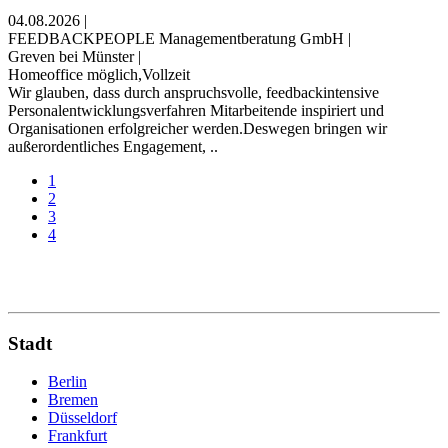
04.08.2026
|
FEEDBACKPEOPLE Managementberatung GmbH
|
Greven bei Münster
|
Homeoffice möglich,Vollzeit
Wir glauben, dass durch anspruchsvolle, feedback­intensive
Personal­entwicklungsverfahren Mitarbeitende inspiriert und
Organisationen erfolgreicher werden.Deswegen bringen wir
außerordentliches Engagement, ..
1
2
3
4
Stadt
Berlin
Bremen
Düsseldorf
Frankfurt