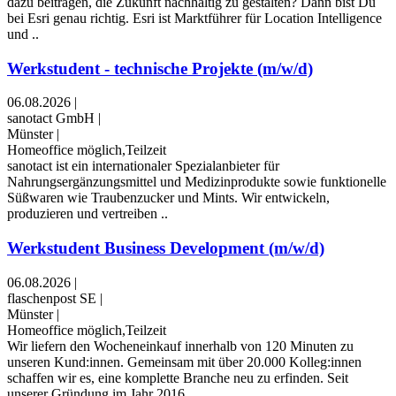
dazu beitragen, die Zukunft nachhaltig zu gestalten? Dann bist Du
bei Esri genau richtig. Esri ist Marktführer für Location Intelligence
und ..
Werkstudent - technische Projekte (m/w/d)
06.08.2026
|
sanotact GmbH
|
Münster
|
Homeoffice möglich,Teilzeit
sanotact ist ein internationaler Spezialanbieter für
Nahrungsergänzungsmittel und Medizinprodukte sowie funktionelle
Süßwaren wie Traubenzucker und Mints. Wir entwickeln,
produzieren und vertreiben ..
Werkstudent Business Development (m/w/d)
06.08.2026
|
flaschenpost SE
|
Münster
|
Homeoffice möglich,Teilzeit
Wir liefern den Wocheneinkauf innerhalb von 120 Minuten zu
unseren Kund:innen. Gemeinsam mit über 20.000 Kolleg:innen
schaffen wir es, eine komplette Branche neu zu erfinden. Seit
unserer Gründung im Jahr 2016 ..