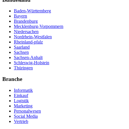
Baden-Württemberg
Bayern
Brandenburg
Mecklenburg-Vorpommern
Niedersachen
Nordrhein-Westfalen
Rheinland-pfalz
Saarland
Sachsen
Sachsen-Anhalt
Schleswig-Holstein
Thüringen
Branche
Informatik
Einkauf
Logistik
Marketing
Personalwesen
Social Media
Vertrieb